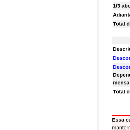
1/3 ab
Adiant
Total 
Descri
Desco
Desco
Depend
mensal
Total 
Essa c
manterm