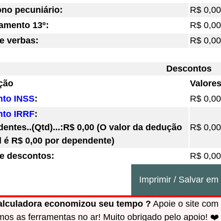
ono pecuniário:
R$ 0,00
amento 13º:
R$ 0,00
de verbas:
R$ 0,00
Descontos
ção
Valore
nto INSS
:
R$ 0,00
nto IRRF
:
entes..(Qtd)...:R$ 0,00 (O valor da dedução
R$ 0,00
 é R$ 0,00 por dependente)
de descontos:
R$ 0,00
Imprimir / Salvar e
alculadora economizou seu tempo ?
Apoie o site com 
os as ferramentas no ar! Muito obrigado pelo apoio! ❤️