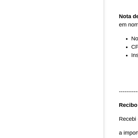
Nota d
em nome
No
CP
In
----------
Recibo
Recebi
a import