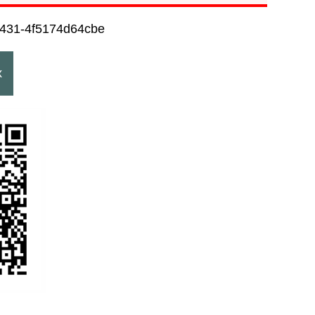
8431-4f5174d64cbe
x