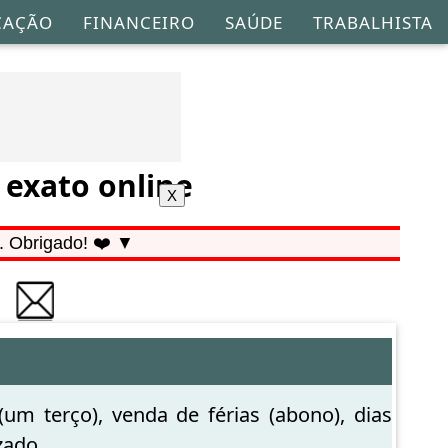
CAÇÃO
FINANCEIRO
SAÚDE
TRABALHISTA
r exato online
. Obrigado! ❤️ ▼
(um terço), venda de férias (abono), dias
zado.