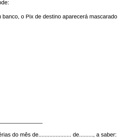
ode:
u banco, o Pix de destino aparecerá mascarado
______________
 mês de..................... de........., a saber: