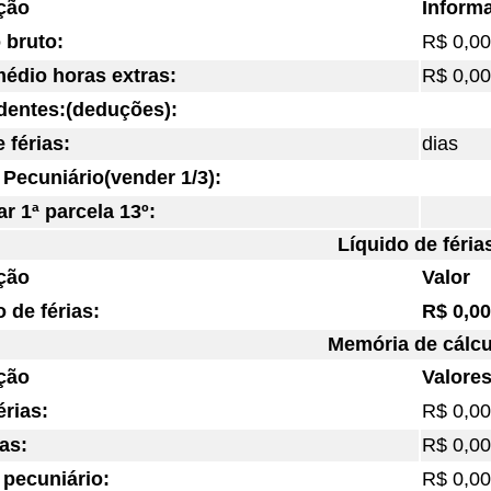
ção
Inform
 bruto:
R$ 0,00
médio horas extras:
R$ 0,00
entes:(deduções):
 férias:
dias
Pecuniário(vender 1/3):
r 1ª parcela 13º:
Líquido de féria
ção
Valor
 de férias:
R$ 0,00
Memória de cálcu
ção
Valore
érias:
R$ 0,00
ias:
R$ 0,00
pecuniário:
R$ 0,00