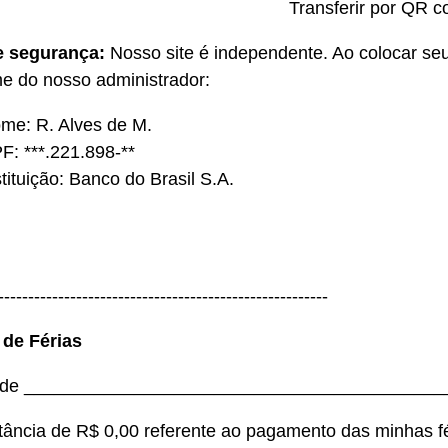
Transferir por QR c
e segurança:
Nosso site é independente. Ao colocar se
 do nosso administrador:
me: R. Alves de M.
F: ***.221.898-**
stituição: Banco do Brasil S.A.
-------------------------------------------------------
 de Férias
 de __________________________________________
ância de R$ 0,00 referente ao pagamento das minhas férias do