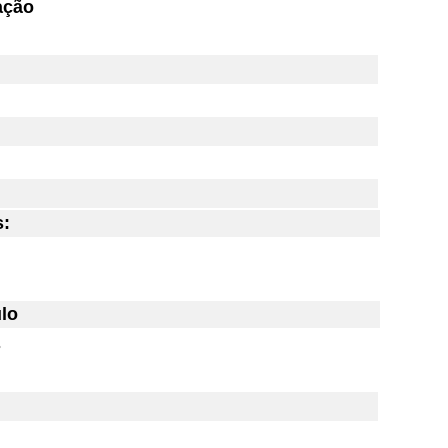
ação
s:
lo
s