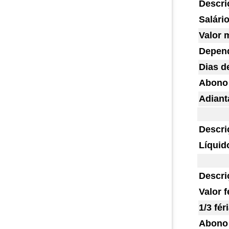
Descri
Salário
Valor 
Depend
Dias de
Abono 
Adianta
Descri
Líquido
Descri
Valor f
1/3 fér
Abono 