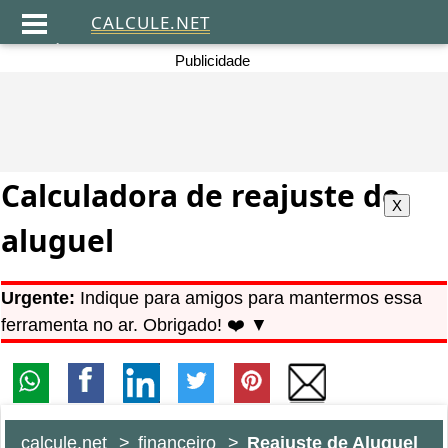
CALCULE.NET
.
Publicidade
Calculadora de reajuste de
aluguel
Urgente:
Indique para amigos para mantermos essa
ferramenta no ar. Obrigado! ❤️ ▼
calcule.net
financeiro
Reajuste de Aluguel