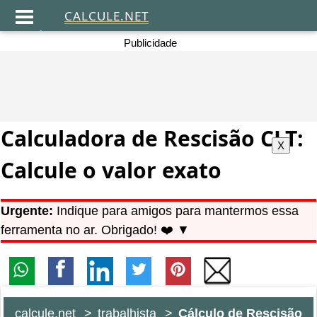
CALCULE.NET
.
Publicidade
Calculadora de Rescisão CLT:
Calcule o valor exato
Urgente:
Indique para amigos para mantermos essa
ferramenta no ar. Obrigado! ❤️ ▼
calcule.net
trabalhista
Cálculo de Rescisão