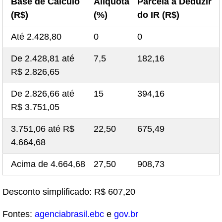
Base de Cálculo
Alíquota
Parcela a Deduzir
(R$)
(%)
do IR (R$)
Até 2.428,80
0
0
De 2.428,81 até
7,5
182,16
R$ 2.826,65
De 2.826,66 até
15
394,16
R$ 3.751,05
3.751,06 até R$
22,50
675,49
4.664,68
Acima de 4.664,68
27,50
908,73
Desconto simplificado: R$ 607,20
Fontes:
agenciabrasil.ebc
e
gov.br