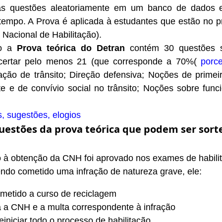
as questões aleatoriamente em um banco de dados e
tempo. A Prova é aplicada à estudantes que estão no p
Nacional de Habilitação).
to a
Prova teórica do Detran
contém 30 questões s
acertar pelo menos 21 (que corresponde a 70%(
porc
lação de trânsito; Direção defensiva; Noções de prime
e e de convívio social no trânsito; Noções sobre fun
s, sugestões, elogios
estões da prova teórica que podem ser sort
à obtenção da CNH foi aprovado nos exames de habilitaç
ndo cometido uma infração de natureza grave, ele:
metido a curso de reciclagem
 a CNH e a multa correspondente à infração
reiniciar todo o processo de habilitação