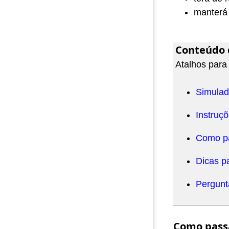
manterá 
Conteúdo 
Atalhos para
Simulad
Instruçõ
Como pa
Dicas p
Pergunt
Como passa