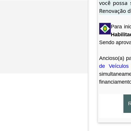
você possa 
Renovação d
Para ini
Habilit
Sendo aprovad
Ancioso(a) p
de Veículos
simultaneam
financiament