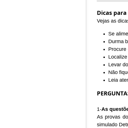
Dicas para
Vejas as dica
Se alime
Durma b
Procure 
Localize
Levar d
Não fiqu
Leia ate
PERGUNTA
1-
As questõ
As provas do
simulado Detr