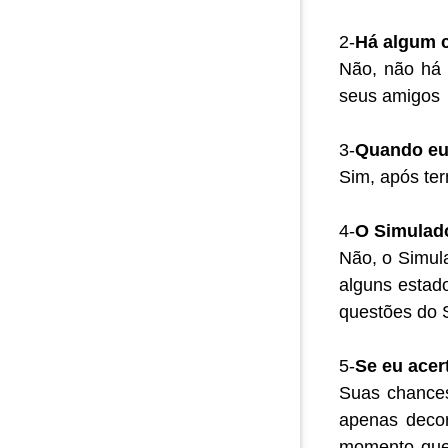
2-
Há algum c
Não, não há 
seus amigos
3-
Quando eu 
Sim, após ter
4-
O Simulado
Não, o Simul
alguns estad
questões do S
5-
Se eu acer
Suas chances
apenas decora
momento que v