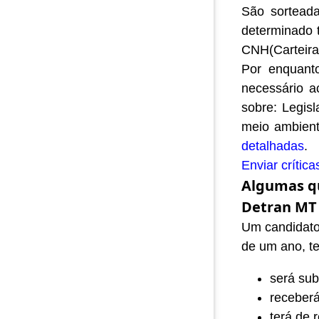
São sortead
determinado 
CNH(Carteira 
Por enquan
necessário 
sobre: Legis
meio ambient
detalhadas
.
Enviar crítica
Algumas qu
Detran MT
Um candidato 
de um ano, te
será sub
receberá
terá de 