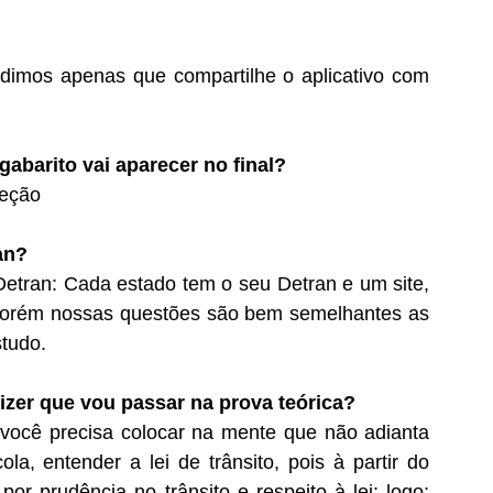
edimos apenas que compartilhe o aplicativo com
abarito vai aparecer no final?
reção
an?
Detran: Cada estado tem o seu Detran e um site,
; porém nossas questões são bem semelhantes as
studo.
izer que vou passar na prova teórica?
você precisa colocar na mente que não adianta
a, entender a lei de trânsito, pois à partir do
or prudência no trânsito e respeito à lei; logo;