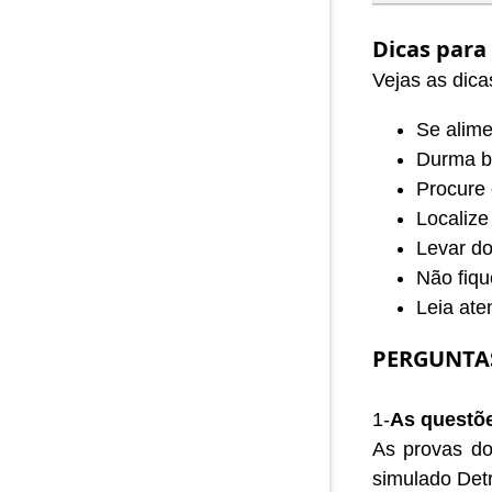
Dicas para
Vejas as dica
Se alime
Durma b
Procure 
Localize
Levar d
Não fiqu
Leia ate
PERGUNTA
1-
As questõ
As provas do
simulado Detr