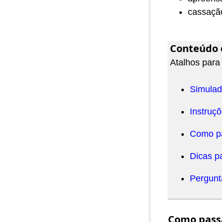
cassaçã
Conteúdo 
Atalhos para
Simulad
Instruçõ
Como pa
Dicas p
Pergunt
Como pass