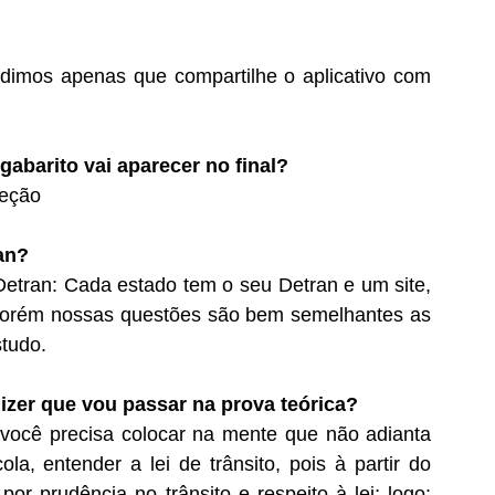
edimos apenas que compartilhe o aplicativo com
abarito vai aparecer no final?
reção
an?
Detran: Cada estado tem o seu Detran e um site,
; porém nossas questões são bem semelhantes as
studo.
izer que vou passar na prova teórica?
você precisa colocar na mente que não adianta
a, entender a lei de trânsito, pois à partir do
or prudência no trânsito e respeito à lei; logo;