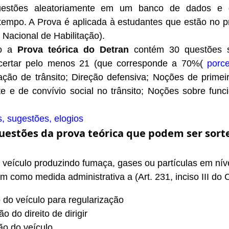
uestões aleatoriamente em um banco de dados e d
tempo. A Prova é aplicada à estudantes que estão no p
Nacional de Habilitação).
to a
Prova teórica do Detran
contém 30 questões s
acertar pelo menos 21 (que corresponde a 70%(
porc
lação de trânsito; Direção defensiva; Noções de prime
e e de convívio social no trânsito; Noções sobre fun
s, sugestões, elogios
estões da prova teórica que podem ser sort
 veículo produzindo fumaça, gases ou partículas em nív
em como medida administrativa a (Art. 231, inciso III do 
 do veículo para regularização
o do direito de dirigir
o do veículo