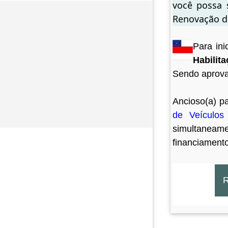
você possa 
Renovação d
Para ini
Habilit
Sendo aprovad
Ancioso(a) p
de Veículos
simultaneam
financiament