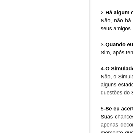
2-
Há algum c
Não, não há 
seus amigos
3-
Quando eu 
Sim, após ter
4-
O Simulado
Não, o Simul
alguns estad
questões do S
5-
Se eu acer
Suas chances
apenas decora
momento que v