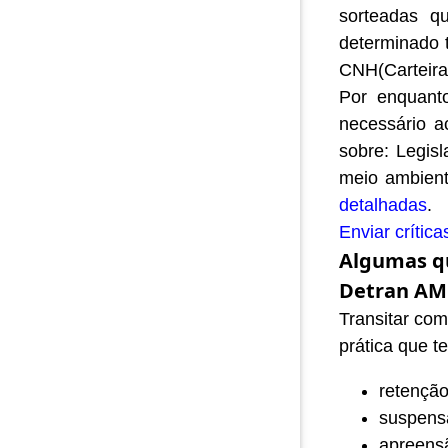
sorteadas q
determinado 
CNH(Carteira 
Por enquan
necessário 
sobre: Legis
meio ambient
detalhadas
.
Enviar crítica
Algumas qu
Detran AM
Transitar com
prática que t
retenção
suspensã
apreensã